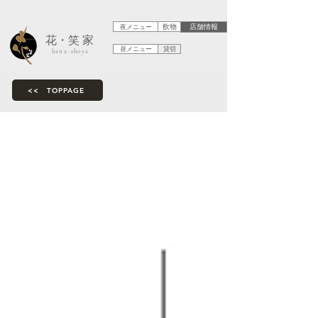
創作和食を楽しむ大人の居酒屋
滋賀県彦根市 彦根城近く
夜メニュー
飲物
店舗情報
​花・笑 家
昼メニュー
貸切
hana-shoya
<< TOPPAGE