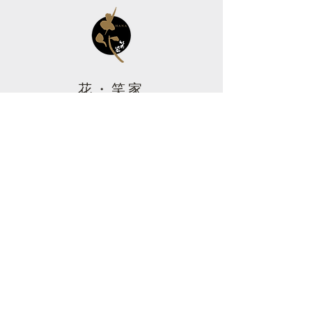
SHOP INFO
花・笑家
hana-shoya
〒522-0063 滋賀県彦根市中
央町７-４７ Kビル
定休日／月曜日
​（※臨時休業あり）
昼
11:30~14:00まで（13:30 L.O.）
夜
17:30~22:00まで（21:30 L.O.）