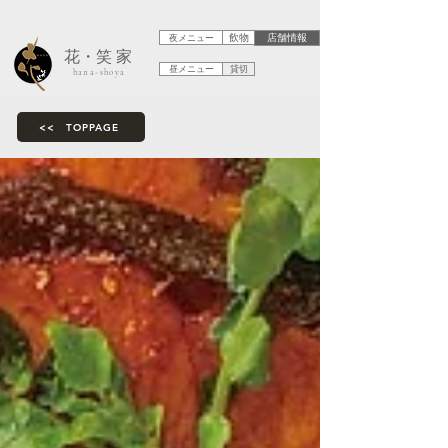
創作和食を楽しむ大人の居酒屋
滋賀県彦根市 彦根城近く
夜メニュー
飲物
店舗情報
​花・笑 家
昼メニュー
貸切
hana-shoya
<< TOPPAGE