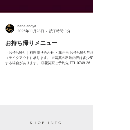
hana-shoya
2025年11月28日
読了時間: 1分
お持ち帰りメニュー
・お持ち帰り｜料理盛り合わせ ・花弁当 お持ち帰り料理
（テイクアウト）承ります。 ※写真の料理内容は多少変更
する場合があります。 ◎花笑家ご予約先 TEL.0749-26-
1139 ●ご予約はお電話のみとなります● ※混雑時はお電話
に出られない場合がございます。 恐れ入りますが、時間を
おいて再度おかけ直しください。 なお、営業日の 14時〜
15時と、21時〜22時は 比較的つながりやすい時間帯です
ので、 可能であればこの時間にご連絡いただけますと幸い
です。